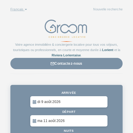
Français
Nouvelle recherche
Votre agence immobilière & conciergerie locative pour tous vos séjours,
touristiques ou professionnels, en courte et moyenne durée à
Lorient
et la
Riviera Lorientaise
.
Contactez-nous
ARRIVÉE
DÉPART
NUITS