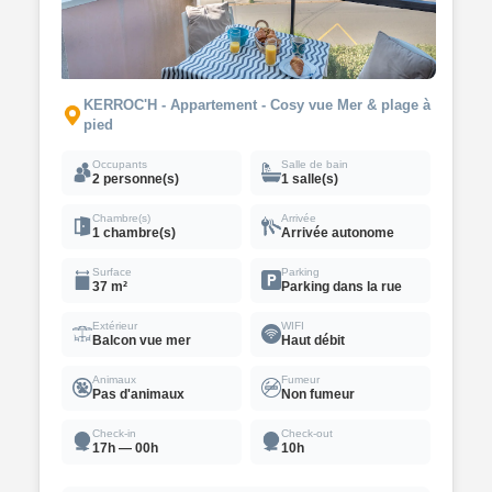
KERROC'H - Appartement - Cosy vue Mer & plage à
pied
Occupants
Salle de bain
2 personne(s)
1 salle(s)
Chambre(s)
Arrivée
1 chambre(s)
Arrivée autonome
Surface
Parking
37 m²
Parking dans la rue
Extérieur
WIFI
Balcon vue mer
Haut débit
Animaux
Fumeur
Pas d'animaux
Non fumeur
Check-in
Check-out
17h — 00h
10h