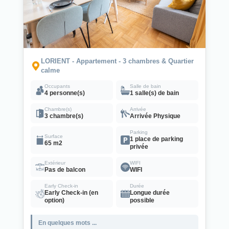
LORIENT - Appartement - 3 chambres & Quartier
calme
Occupants
Salle de bain
4 personne(s)
1 salle(s) de bain
Chambre(s)
Arrivée
3 chambre(s)
Arrivée Physique
Parking
Surface
1 place de parking
65 m2
privée
Extérieur
WIFI
Pas de balcon
WIFI
Early Check-in
Durée
Early Check-in (en
Longue durée
option)
possible
En quelques mots ...