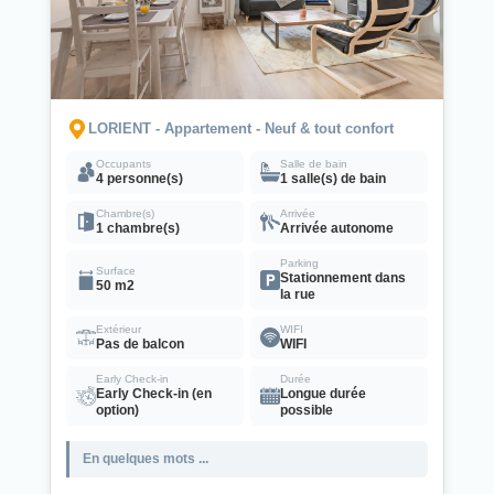
LORIENT - Appartement - Neuf & tout confort
Occupants
Salle de bain
4 personne(s)
1 salle(s) de bain
Chambre(s)
Arrivée
1 chambre(s)
Arrivée autonome
Parking
Surface
Stationnement dans
50 m2
la rue
Extérieur
WIFI
Pas de balcon
WIFI
Early Check-in
Durée
Early Check-in (en
Longue durée
option)
possible
En quelques mots ...