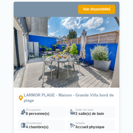
Voir disponibilité
LARMOR PLAGE - Maison - Grande Villa bord de
plage
Occupants
Salle de bain
8 personne(s)
2 salle(s) de bain
Chambre(s)
Arrivée
4 chambre(s)
Accueil physique