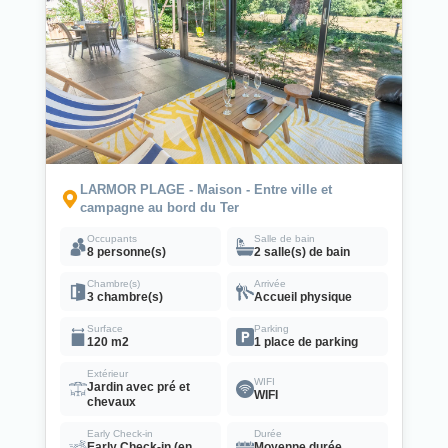
LARMOR PLAGE - Maison - Entre ville et
campagne au bord du Ter
Occupants
Salle de bain
8 personne(s)
2 salle(s) de bain
Chambre(s)
Arrivée
3 chambre(s)
Accueil physique
Surface
Parking
120 m2
1 place de parking
Extérieur
WIFI
Jardin avec pré et
WIFI
chevaux
Early Check-in
Durée
Early Check-in (en
Moyenne durée