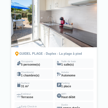
GUIDEL PLAGE - Duplex - La plage à pied
Occupants
Salle de bain
5 personne(s)
1 salle(s)
Chambre(s)
Arrivée
1 chambre(s)
Autonome
Surface
Parking
31 m²
1 place
Extérieur
WIFI
Terrasse
Haut débit
Durée
Early Check-in
Longue durée