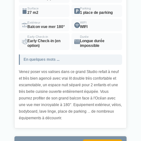
Surface
Parking
27 m2
1 place de parking
Extérieur
WIFI
Balcon vue mer 180°
WIFI
Early Check-in
Durée
Early Check-in (en
Longue durée
option)
impossible
En quelques mots ...
Venez poser vos valises dans ce grand Studio refait à neuf
et très bien agencé avec vrai lit double très confortable et
escamotable, un espace nuit séparé pour 2 enfants et une
très belle cuisine ouverte entièrement équipée. Vous
pourrez profiter de son grand balcon face à l'Océan avec
une vue mer incroyable à 180°. Equipement extérieur, vélos,
bodyboard, lave linge, place de parking ... de nombreux
équipements à découvrir.