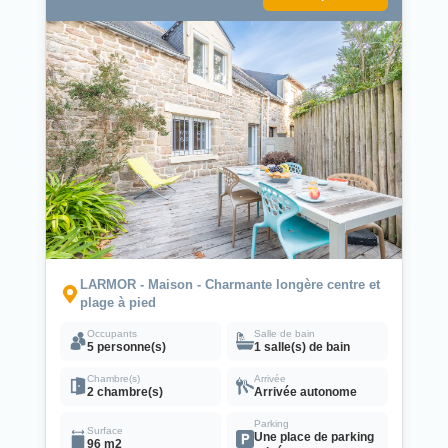
LARMOR - Maison - Charmante longère centre et
plage à pied
Occupants
Salle de bain
5 personne(s)
1 salle(s) de bain
Chambre(s)
Arrivée
2 chambre(s)
Arrivée autonome
Parking
Surface
Une place de parking
96 m2