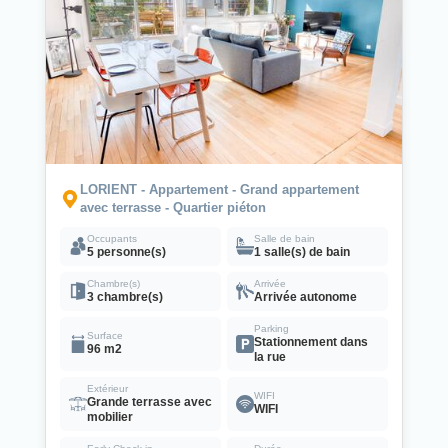
LORIENT - Appartement - Grand appartement
avec terrasse - Quartier piéton
Occupants
Salle de bain
5 personne(s)
1 salle(s) de bain
Chambre(s)
Arrivée
3 chambre(s)
Arrivée autonome
Parking
Surface
Stationnement dans
96 m2
la rue
Extérieur
WIFI
Grande terrasse avec
WIFI
mobilier