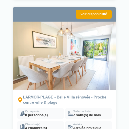
Voir disponibilité
LARMOR-PLAGE - Belle Villa rénovée - Proche
centre ville & plage
Occupants
Salle de bain
8 personne(s)
2 salle(s) de bain
Chambre(s)
Arrivée
4 chambre(s)
Arrivée physique