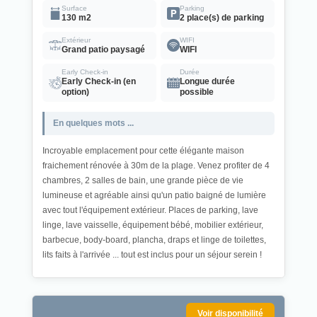
Surface
Parking
130 m2
2 place(s) de parking
Extérieur
WIFI
Grand patio paysagé
WIFI
Early Check-in
Durée
Early Check-in (en
Longue durée
option)
possible
En quelques mots ...
Incroyable emplacement pour cette élégante maison
fraichement rénovée à 30m de la plage. Venez profiter de 4
chambres, 2 salles de bain, une grande pièce de vie
lumineuse et agréable ainsi qu'un patio baigné de lumière
avec tout l'équipement extérieur. Places de parking, lave
linge, lave vaisselle, équipement bébé, mobilier extérieur,
barbecue, body-board, plancha, draps et linge de toilettes,
lits faits à l'arrivée ... tout est inclus pour un séjour serein !
Voir disponibilité