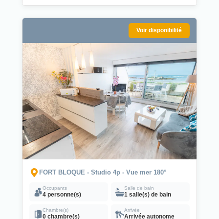
Voir disponibilité
FORT BLOQUE - Studio 4p - Vue mer 180°
Occupants
Salle de bain
4 personne(s)
1 salle(s) de bain
Chambre(s)
Arrivée
0 chambre(s)
Arrivée autonome