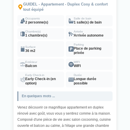
GUIDEL - Appartement - Duplex Cosy & confort
tout équipé
Occupants
Salle de bain
2 personne(s)
1 salle(s) de bain
Chambre(s)
Arrivée
1 chambre(s)
Arrivée autonome
Parking
Surface
Place de parking
36 m2
privée
Extérieur
WIFI
Balcon
WIFI
Early Check-in
Durée
Early Check-in (en
Longue durée
option)
possible
En quelques mots ...
Venez découvrir ce magnifique appartement en duplex
rénové avec goût, vous vous y sentirez comme à la maison.
Composé d'une pièce de vie avec salon cocooning, cuisine
ouverte et balcon au calme, à l'étage une grande chambre