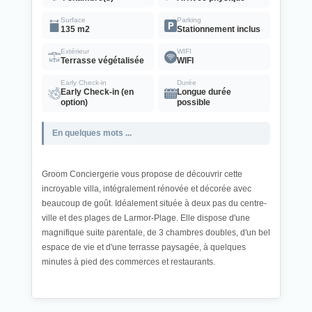
Surface
Parking
135 m2
Stationnement inclus
Extérieur
WIFI
Terrasse végétalisée
WIFI
Early Check-in
Durée
Early Check-in (en
Longue durée
option)
possible
En quelques mots ...
Groom Conciergerie vous propose de découvrir cette
incroyable villa, intégralement rénovée et décorée avec
beaucoup de goût. Idéalement située à deux pas du centre-
ville et des plages de Larmor-Plage.
Elle dispose d'une
magnifique suite parentale, de 3 chambres doubles, d'un bel
espace de vie et d'une terrasse paysagée, à quelques
minutes à pied des commerces et restaurants.