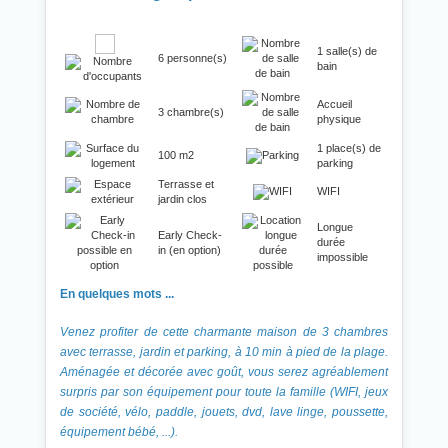
1 salle(s) de
6 personne(s)
bain
Accueil
3 chambre(s)
physique
1 place(s) de
100 m2
parking
Terrasse et
WIFI
jardin clos
Longue
Early Check-
durée
in (en option)
impossible
En quelques mots ...
Venez profiter de cette charmante maison de 3 chambres
avec terrasse, jardin et parking, à 10 min à pied de la plage.
Aménagée et décorée avec goût, vous serez agréablement
surpris par son équipement pour toute la famille (WIFI, jeux
de société, vélo, paddle, jouets, dvd, lave linge, poussette,
équipement bébé, ...).