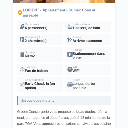
LORIENT - Appartement - Duplex Cosy et
agréable
Occupants
Salle de bain
4 personne(s)
1 salle(s) de bain
Chambre(s)
Arrivée
2 chambre(s)
Arrivée autonome
Parking
Surface
Stationnement dans
60 m2
la rue
Extérieur
WIFI
Pas de balcon
WIFI
Early Check-in
Durée
Early Check-in (en
Longue durée
option)
possible
En quelques mots ...
Groom Conciergerie vous propose ce beau duplex refait à
neuf, bien agencé et décoré avec goût à 12 min à pied de la
gare TGV. Vous apprécierez un séjour convivial avec cuisine