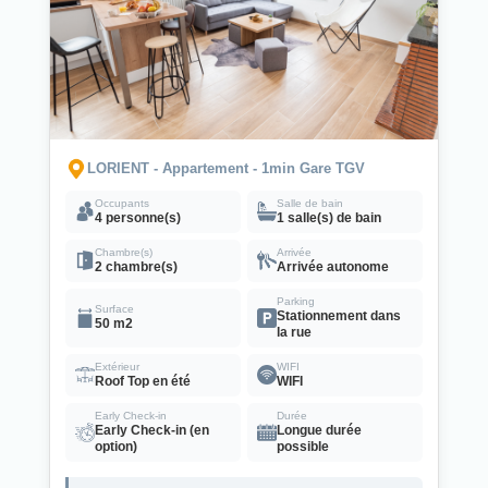
LORIENT - Appartement - 1min Gare TGV
Occupants
Salle de bain
4 personne(s)
1 salle(s) de bain
Chambre(s)
Arrivée
2 chambre(s)
Arrivée autonome
Parking
Surface
Stationnement dans
50 m2
la rue
Extérieur
WIFI
Roof Top en été
WIFI
Early Check-in
Durée
Early Check-in (en
Longue durée
option)
possible